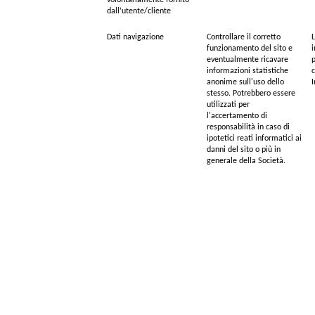
dall’utente/cliente
Dati navigazione
Controllare il corretto
L
funzionamento del sito e
i
eventualmente ricavare
p
informazioni statistiche
c
anonime sull'uso dello
I
stesso. Potrebbero essere
utilizzati per
l'accertamento di
responsabilità in caso di
ipotetici reati informatici ai
danni del sito o più in
generale della Società.